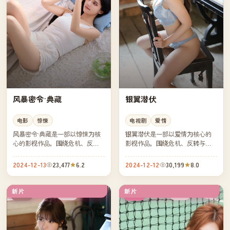
风暴密令·典藏
银翼潜伏
电影
惊悚
电视剧
爱情
风暴密令·典藏是一部以惊悚为核
银翼潜伏是一部以爱情为核心的
心的影视作品，围绕危机、反转
影视作品，围绕危机、反转与人
与人物成长展开，整体节奏紧
物成长展开，整体节奏紧凑，值
凑，值得推荐观看。
得推荐观看。
2024-12-13
23,477
6.2
2024-12-12
30,199
8.0
新片
新片
杜比
院线
美国
韩国