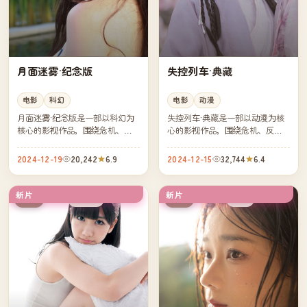
月面迷雾·纪念版
失控列车·典藏
电影
科幻
电影
动漫
月面迷雾·纪念版是一部以科幻为
失控列车·典藏是一部以动漫为核
核心的影视作品，围绕危机、反
心的影视作品，围绕危机、反转
转与人物成长展开，整体节奏紧
与人物成长展开，整体节奏紧
凑，值得推荐观看。
凑，值得推荐观看。
2024-12-19
20,242
6.9
2024-12-15
32,744
6.4
新片
新片
连载中
杜比
美国
中国