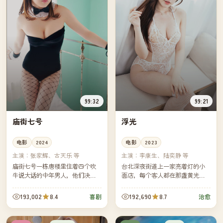
99:32
99:21
庙街七号
浮光
电影
2024
电影
2023
主演：
张家辉、古天乐 等
主演：
李康生、陆奕静 等
庙街七号一栋唐楼里住着四个吹
台北深夜街道上一家亮着灯的小
牛说大话的中年男人，他们决定
面店，每个客人都在那盏黄光下
合伙开一家不靠谱的"侦探所"。生
吃完了那一碗面。镜头几乎没有
意没开张几天，却真的接到了一
对白，灯影里却写满了城市最深
193,002
8.4
192,690
8.7
喜剧
治愈
桩真实的失踪案。
的沉默。