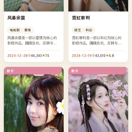
风暴余震
霓虹审判
电视剧
爱情
综艺
科幻
风暴余震是一部以爱情为核心的
霓虹审判是一部以科幻为核心的
影视作品，围绕危机、反转与人
影视作品，围绕危机、反转与人
物成长展开，整体节奏紧凑，值
物成长展开，整体节奏紧凑，值
得推荐观看。
得推荐观看。
2024-12-28
46,343
7.5
2024-12-19
43,510
6.8
新片
新片
杜比
高分
中国
中国