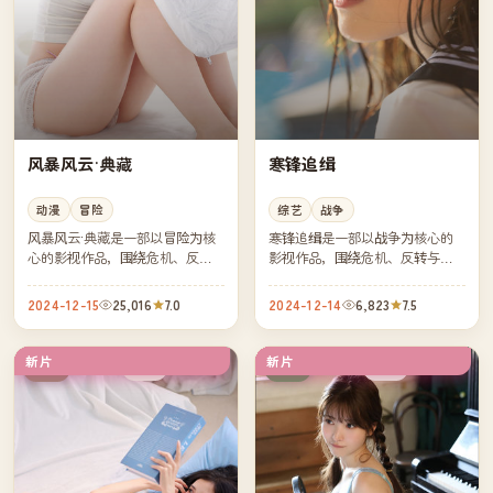
风暴风云·典藏
寒锋追缉
动漫
冒险
综艺
战争
风暴风云·典藏是一部以冒险为核
寒锋追缉是一部以战争为核心的
心的影视作品，围绕危机、反转
影视作品，围绕危机、反转与人
与人物成长展开，整体节奏紧
物成长展开，整体节奏紧凑，值
凑，值得推荐观看。
得推荐观看。
2024-12-15
25,016
7.0
2024-12-14
6,823
7.5
新片
新片
杜比
院线
美国
日本