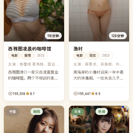
118分钟
128分钟
西雅图凌晨的咖啡馆
渔村
电影
爱情
2023
电影
现实
2023
主演：
格蕾塔·葛韦格、亚当·
主演：
薛景求、田美都、朴海
德赖弗、比尔·墨瑞、朱丽叶·
日、黄正民
西雅图港口一家只在凌晨营业
南海岸的小渔村迎来一年中最
比诺什
的咖啡馆。两个不相识的客人
大的休渔期，一位失去儿子的
在咖啡机噪音里第一次开口
渔船船长决定亲自把船开向远
——他们从此每周三凌晨都坐
海。镜头跟着他穿过雾、穿过
195,558
8.7
195,447
8.9
在同一张桌子，却始终没问对
浪，也穿过他与自己迟来的、
方的姓名。
漫长的告别。
院线
热播
中国
日本