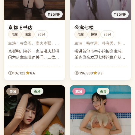
112分钟
116分钟
京都旧书店
公寓七楼
电影
治愈
2024
电影
惊悚
2024
主演：
寺岛忍、妻夫木聪、多
主演：
韩孝周、朴海秀、朴熙
部未华子、永山瑛太
顺、金宣虎
京都鸭川旁的一家旧书店即将
搬进首尔市中心的旧公寓后，
因为店主离世而关门。三位常
单身母亲发现七楼的住户从未
客自发用一个月的时间，将十
在白天出现过。一通深夜的门
几万册书一一整理、写下小卡
铃，把她带进了这栋楼三十年
197,122
8.6
196,800
8.3
片、再赠送出去。
来没人想再翻开的一段历史。
高分
高分
美国
韩国