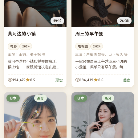
99:16
24:38
黄河边的小镇
周三的早午餐
电影
2024
电视剧
2024
主演：
王锵、张子枫 等
主演：
户田惠梨香、山下智久 等
黄河中游的小镇即将整体搬迁。
一家只在周三上午营业三小时的
镇上唯一一家照相馆决定在搬迁
小餐馆，菜单只有早午餐。每集
前给每一户拍一张老式黑白合
一位客人，每位客人带着一段无
影。三个月里，镜头比小镇本身
法对家人言说的心事，由一道菜
194,475
8.5
194,439
8.6
现实
美食
先一步告别。
替他们说完。
高分
高分
日本
日本