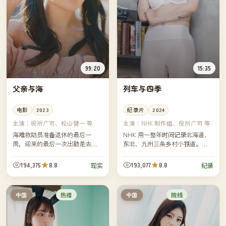
99:20
15:35
父亲与海
列车与四季
电影
2023
纪录片
2024
主演：
役所广司、松山健一 等
主演：
NHK 制作组、役所广司 等
海难救助员准备退休的最后一
NHK 用一整年时间记录北海道、
周，迎来的最后一次出勤是去寻
东北、九州三条乡村小铁道。摄
找一名失联了三天的独自出海的
制组跟着列车走过樱花、梅雨、
中年男子——那个男子是他三十
红叶与雪，记录铁道员、便当
194,375
8.8
193,077
8.8
现实
纪录
年没说过话的父亲。
店、车站旁老人的日常。
热播
院线
中国
中国