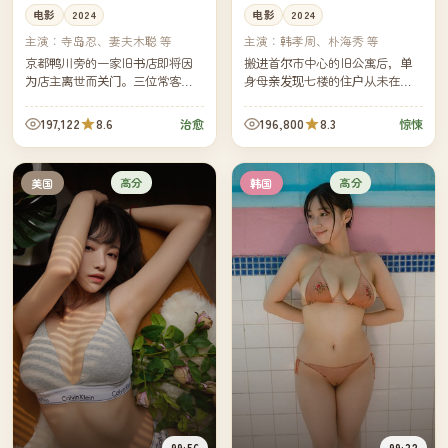
电影
2024
电影
2024
主演：
寺岛忍、妻夫木聪 等
主演：
韩孝周、朴海秀 等
京都鸭川旁的一家旧书店即将因
搬进首尔市中心的旧公寓后，单
为店主离世而关门。三位常客自
身母亲发现七楼的住户从未在白
发用一个月的时间，将十几万册
天出现过。一通深夜的门铃，把
书一一整理、写下小卡片、再赠
她带进了这栋楼三十年来没人想
197,122
8.6
196,800
8.3
治愈
惊悚
送出去。
再翻开的一段历史。
高分
高分
美国
韩国
99:56
99:32