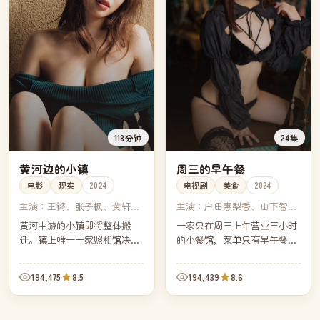
118分钟
24集
黄河边的小镇
周三的早午餐
电影
现实
2024
电视剧
美食
2024
主演：
王锵、张子枫、黄轩、
主演：
户田惠梨香、山下智
蓝盈莹
久、田中泯、永山瑛太
黄河中游的小镇即将整体搬
一家只在周三上午营业三小时
迁。镇上唯一一家照相馆决定
的小餐馆，菜单只有早午餐。
在搬迁前给每一户拍一张老式
每集一位客人，每位客人带着
黑白合影。三个月里，镜头比
一段无法对家人言说的心事，
194,475
8.5
194,439
8.6
小镇本身先一步告别。
由一道菜替他们说完。