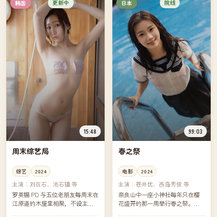
更新中
院线
韩国
日本
15:48
99:03
周末综艺局
春之祭
综艺
2024
电影
2024
主演：
刘在石、池石镇 等
主演：
苍井优、西岛秀俊 等
罗英锡 PD 与五位老朋友每周末在
奈良山中一座小神社每年只在樱
江原道的木屋里相聚，不设主
花盛开的那一周举行春之祭。今
题、不写剧本，从买菜做饭聊到
年的祭典前一周，一个被母亲带