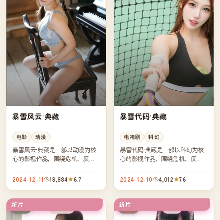
暴雪风云·典藏
暴雪代码·典藏
电影
动漫
电视剧
科幻
暴雪风云·典藏是一部以动漫为核
暴雪代码·典藏是一部以科幻为核
心的影视作品，围绕危机、反转
心的影视作品，围绕危机、反转
与人物成长展开，整体节奏紧
与人物成长展开，整体节奏紧
凑，值得推荐观看。
凑，值得推荐观看。
2024-12-11
18,884
6.7
2024-12-10
4,012
7.6
新片
新片
连载中
独播
日本
英国