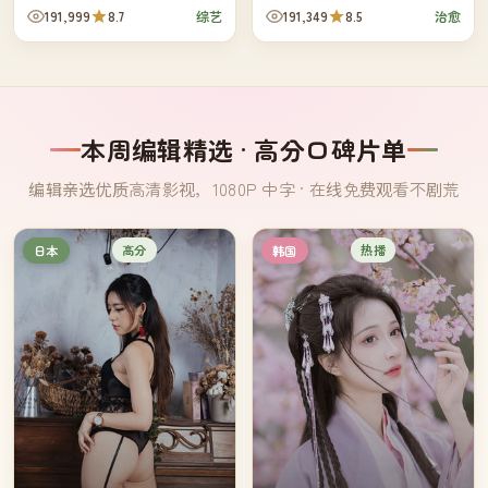
深夜散步——韩国近年最受好评
回家乡的小女孩，意外卷进了祭
191,999
8.7
191,349
8.5
综艺
治愈
的"无脑"综艺。
典背后的家族纠葛。
本周编辑精选 · 高分口碑片单
编辑亲选优质高清影视，1080P 中字 · 在线免费观看不剧荒
高分
热播
日本
韩国