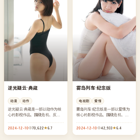
逆光疑云·典藏
雾岛列车·纪念版
动漫
动作
电视剧
爱情
逆光疑云·典藏是一部以动作为核
雾岛列车·纪念版是一部以爱情为
心的影视作品，围绕危机、反转
核心的影视作品，围绕危机、反
与人物成长展开，整体节奏紧
转与人物成长展开，整体节奏紧
凑，值得推荐观看。
凑，值得推荐观看。
2024-12-10
70,622
6.7
2024-12-10
42,933
6.4