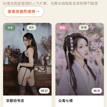
按播放热度整理的人气片单，免费在线观看高清视频不踩雷
查看完整热播榜
→
高分
热播
日本
韩国
99:37
99:31
京都旧书店
公寓七楼