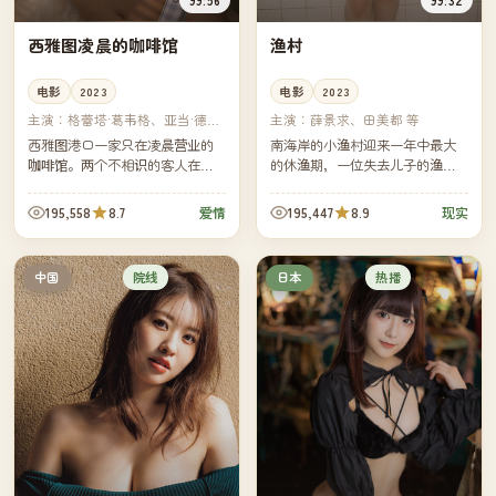
西雅图凌晨的咖啡馆
渔村
电影
2023
电影
2023
主演：
格蕾塔·葛韦格、亚当·德赖
主演：
薛景求、田美都 等
弗 等
西雅图港口一家只在凌晨营业的
南海岸的小渔村迎来一年中最大
咖啡馆。两个不相识的客人在咖
的休渔期，一位失去儿子的渔船
啡机噪音里第一次开口——他们
船长决定亲自把船开向远海。镜
从此每周三凌晨都坐在同一张桌
头跟着他穿过雾、穿过浪，也穿
195,558
8.7
195,447
8.9
爱情
现实
子，却始终没问对方的姓名。
过他与自己迟来的、漫长的告
别。
院线
热播
中国
日本