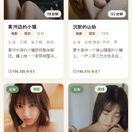
118分钟
122分钟
黄河边的小镇
沉默的山脉
电影
现实
2024
电影
现实
2024
主演：
王锵、张子枫、黄轩、
主演：
安雅·泰勒-乔伊、蒂尔
蓝盈莹
达·斯文顿、拉尔夫·费因斯、
黄河中游的小镇即将整体搬
蒙大拿州一个被山围着的小镇
帕特里克·斯图尔特
迁。镇上唯一一家照相馆决定
上，一户人家三代女性各自隐
在搬迁前给每一户拍一张老式
瞒着一个秘密。当外孙女回来
黑白合影。三个月里，镜头比
度假，三代人之间被压了五十
196,585
8.5
196,416
8.7
小镇本身先一步告别。
年的话第一次摊开。
完结
院线
日本
日本