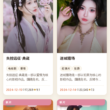
失控远征·典藏
迷城猎场
电视剧
爱情
纪录片
犯罪
失控远征·典藏是一部以爱情为核
迷城猎场是一部以犯罪为核心的
心的影视作品，围绕危机、反转
影视作品，围绕危机、反转与人
与人物成长展开，整体节奏紧
物成长展开，整体节奏紧凑，值
凑，值得推荐观看。
得推荐观看。
2024-12-15
17,269
9.1
2024-12-14
23,545
7.3
新片
新片
高分
独播
日本
中国