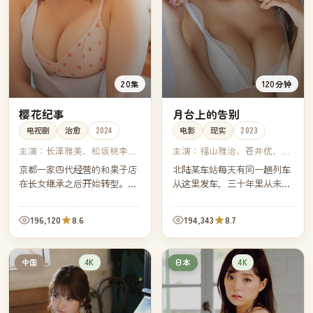
20集
120分钟
樱花纪事
月台上的告别
电视剧
治愈
2024
电影
现实
2023
主演：
长泽雅美、松坂桃李、
主演：
福山雅治、苍井优、仲
二阶堂富美、池松壮亮
野太贺、林遣都
京都一家四代经营的和果子店
北陆某车站每天有同一趟列车
在长女继承之后开始转型。她
从这里发车，三十年里从未停
坚持只做应季和果子，每集一
过。最后一班车的告别仪式
种花，每种花背后都是一段属
上，几位老乘客回到月台，各
196,120
8.6
194,343
8.7
于这条老街的小小往事。
自说出他们和这趟列车之间的
私人记忆。
4K
4K
中国
日本