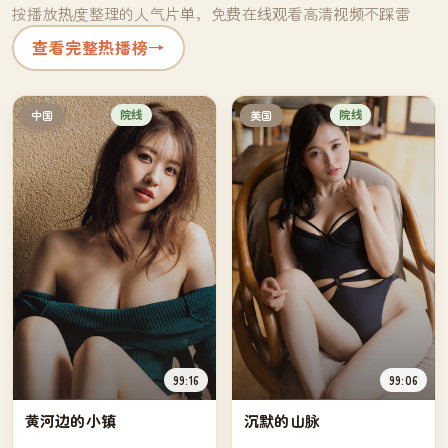
按播放热度整理的人气片单，免费在线观看高清视频不踩雷
查看完整热播榜
→
院线
院线
中国
美国
99:16
99:06
黄河边的小镇
沉默的山脉