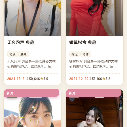
无名回声·典藏
银翼指令·典藏
动漫
悬疑
综艺
动作
无名回声·典藏是一部以悬疑为核
银翼指令·典藏是一部以动作为核
心的影视作品，围绕危机、反转
心的影视作品，围绕危机、反转
与人物成长展开，整体节奏紧
与人物成长展开，整体节奏紧
凑，值得推荐观看。
凑，值得推荐观看。
2024-12-21
50,646
8.0
2024-12-20
53,166
8.2
新片
新片
连载中
院线
日本
中国