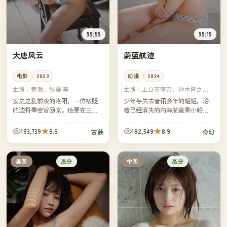
99:59
99:19
大唐风云
蔚蓝航迹
电影
2023
动漫
2024
主演：
黄渤、张震 等
主演：
上白石萌音、神木隆之介
等
安史之乱前夜的洛阳，一位被贬
少年与失去音讯多年的姐姐，沿
的边将奉密旨回京。他要在三日
着已经消失的内海航道乘小船一
内通过五道暗哨送出一封信，而
路向南。每经过一个被遗忘的港
追在他身后的，是他曾经最信任
口，他们就找回一段被海水掩埋
193,739
8.6
192,549
8.9
古装
奇幻
的副将。
的童年。
高分
高分
美国
中国