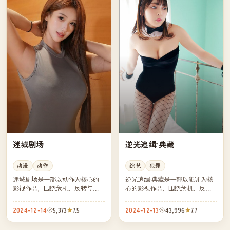
迷城剧场
逆光追缉·典藏
动漫
动作
综艺
犯罪
迷城剧场是一部以动作为核心的
逆光追缉·典藏是一部以犯罪为核
影视作品，围绕危机、反转与人
心的影视作品，围绕危机、反转
物成长展开，整体节奏紧凑，值
与人物成长展开，整体节奏紧
得推荐观看。
凑，值得推荐观看。
2024-12-14
5,373
7.5
2024-12-13
43,996
7.7