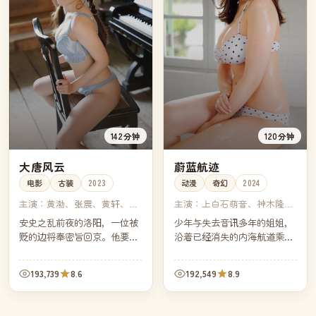
142分钟
120分钟
大唐风云
蔚蓝航迹
电影
古装
2023
动漫
奇幻
2024
主演：
黄渤、张震、黄轩、张
主演：
上白石萌音、神木隆之
丰毅
介、松村北斗、早见沙织
安史之乱前夜的洛阳，一位被
少年与失去音讯多年的姐姐，
贬的边将奉密旨回京。他要在
沿着已经消失的内海航道乘小
三日内通过五道暗哨送出一封
船一路向南。每经过一个被遗
信，而追在他身后的，是他曾
忘的港口，他们就找回一段被
193,739
8.6
192,549
8.9
经最信任的副将。
海水掩埋的童年。