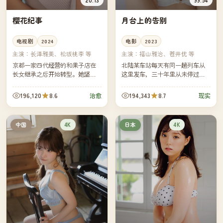
樱花纪事
月台上的告别
电视剧
2024
电影
2023
主演：
长泽雅美、松坂桃李 等
主演：
福山雅治、苍井优 等
京都一家四代经营的和果子店在
北陆某车站每天有同一趟列车从
长女继承之后开始转型。她坚持
这里发车，三十年里从未停过。
只做应季和果子，每集一种花，
最后一班车的告别仪式上，几位
每种花背后都是一段属于这条老
老乘客回到月台，各自说出他们
196,120
8.6
194,343
8.7
治愈
现实
街的小小往事。
和这趟列车之间的私人记忆。
4K
4K
中国
日本