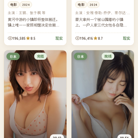
电影
2024
电影
2024
主演：
王锵、张子枫 等
主演：
安雅·泰勒-乔伊、蒂尔达·
斯文顿 等
黄河中游的小镇即将整体搬迁。
蒙大拿州一个被山围着的小镇
镇上唯一一家照相馆决定在搬迁
上，一户人家三代女性各自隐瞒
前给每一户拍一张老式黑白合
着一个秘密。当外孙女回来度
影。三个月里，镜头比小镇本身
假，三代人之间被压了五十年的
196,585
8.5
196,416
8.7
现实
现实
先一步告别。
话第一次摊开。
完结
院线
日本
日本
20:13
99:54