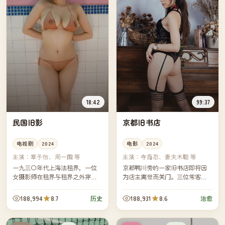
18:42
99:37
民国旧影
京都旧书店
电视剧
2024
电影
2024
主演：
章子怡、周一围 等
主演：
寺岛忍、妻夫木聪 等
一九三〇年代上海法租界，一位
京都鸭川旁的一家旧书店即将因
女摄影师在租界与租界之外穿
为店主离世而关门。三位常客自
行，用她的相机记下了一座城市
发用一个月的时间，将十几万册
从盛夏滑向战火前夜的最后一
书一一整理、写下小卡片、再赠
188,994
8.7
188,931
8.6
历史
治愈
年。
送出去。