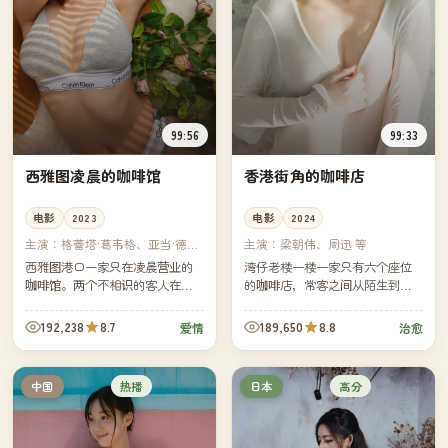
99:56
99:33
西雅图凌晨的咖啡馆
香港街角的咖啡店
电影
2023
电影
2024
主演：
格蕾塔·葛韦格、亚当·德赖
主演：
梁朝伟、周迅 等
弗 等
西雅图港口一家只在凌晨营业的
湾仔老楼一楼一家只有六个座位
咖啡馆。两个不相识的客人在咖
的咖啡店，常客之间从陌生到熟
啡机噪音里第一次开口——他们
悉花了十年。如今老楼即将拆
从此每周三凌晨都坐在同一张桌
除，老板决定为这十年里每一位
192,238
8.7
189,650
8.8
爱情
治愈
子，却始终没问对方的姓名。
常客做一张属于他们的咖啡卡
片。
热播
高分
中国
日本