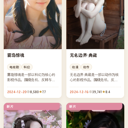
雾岛惊魂
无名边界·典藏
电视剧
科幻
动漫
动作
雾岛惊魂是一部以科幻为核心的
无名边界·典藏是一部以动作为核
影视作品，围绕危机、反转与人
心的影视作品，围绕危机、反转
物成长展开，整体节奏紧凑，值
与人物成长展开，整体节奏紧
得推荐观看。
凑，值得推荐观看。
2024-12-20
8,580
7.7
2024-12-16
39,741
8.4
新片
新片
连载中
连载中
中国
英国