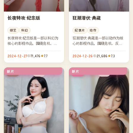
长夜特攻·纪念版
狂潮潜伏·典藏
综艺
科幻
纪录片
动作
长夜特攻·纪念版是一部以科幻为
狂潮潜伏·典藏是一部以动作为核
核心的影视作品，围绕危机、反
心的影视作品，围绕危机、反转
转与人物成长展开，整体节奏紧
与人物成长展开，整体节奏紧
凑，值得推荐观看。
凑，值得推荐观看。
2024-12-27
71,476
7.7
2024-12-26
21,686
7.3
新片
新片
院线
杜比
英国
韩国