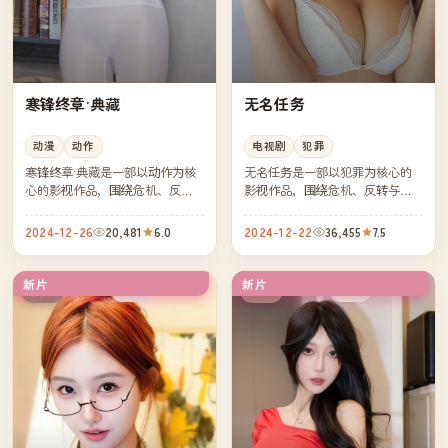
寒锋终章·典藏
无名任务
动漫
动作
电视剧
犯罪
寒锋终章·典藏是一部以动作为核
无名任务是一部以犯罪为核心的
心的影视作品，围绕危机、反转
影视作品，围绕危机、反转与人
与人物成长展开，整体节奏紧
物成长展开，整体节奏紧凑，值
凑，值得推荐观看。
得推荐观看。
2024-12-26
20,481
6.0
2024-12-22
36,455
7.5
新片
新片
热播
高分
英国
中国