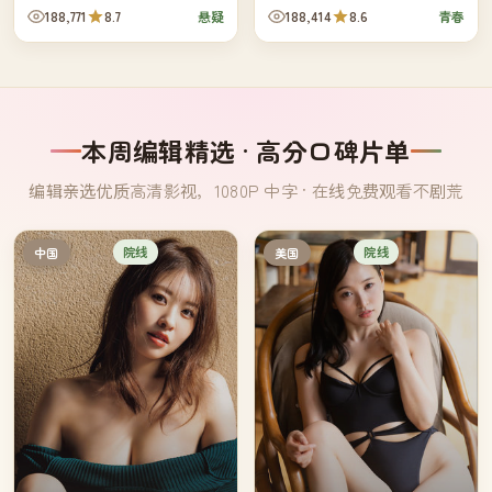
研究员决定独自守一周，看那束
礼、辞职、跨国搬迁与一次未曾
188,771
8.7
188,414
8.6
悬疑
青春
光从哪里来。
预想的告别——所有人都不得不
学习如...
本周编辑精选 · 高分口碑片单
编辑亲选优质高清影视，1080P 中字 · 在线免费观看不剧荒
院线
院线
中国
美国