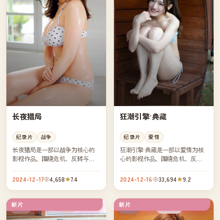
长夜猎局
狂潮引擎·典藏
纪录片
战争
纪录片
爱情
长夜猎局是一部以战争为核心的
狂潮引擎·典藏是一部以爱情为核
影视作品，围绕危机、反转与人
心的影视作品，围绕危机、反转
物成长展开，整体节奏紧凑，值
与人物成长展开，整体节奏紧
得推荐观看。
凑，值得推荐观看。
2024-12-17
4,658
7.4
2024-12-16
33,694
9.2
新片
新片
4K
连载中
中国
中国