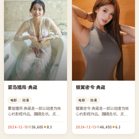
雾岛猎局·典藏
银翼密令·典藏
电影
动漫
电影
动漫
雾岛猎局·典藏是一部以动漫为核
银翼密令·典藏是一部以动漫为核
心的影视作品，围绕危机、反转
心的影视作品，围绕危机、反转
与人物成长展开，整体节奏紧
与人物成长展开，整体节奏紧
凑，值得推荐观看。
凑，值得推荐观看。
2024-12-15
36,605
8.3
2024-12-13
46,493
6.3