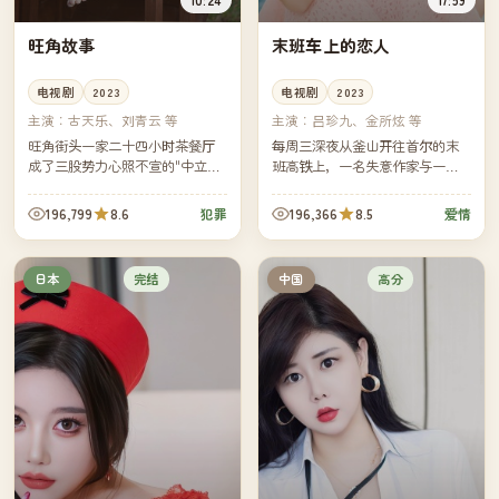
旺角故事
末班车上的恋人
电视剧
2023
电视剧
2023
主演：
古天乐、刘青云 等
主演：
吕珍九、金所炫 等
旺角街头一家二十四小时茶餐厅
每周三深夜从釜山开往首尔的末
成了三股势力心照不宣的"中立
班高铁上，一名失意作家与一名
区"。然而一桩跨境案让所有人不
独自旅行的酒店实习生总会坐在
得不在同一晚摊开各自的牌。
同一节车厢的固定座位。他们用
196,799
8.6
196,366
8.5
犯罪
爱情
十趟车的时间，写完了一本只属
于他...
完结
高分
日本
中国