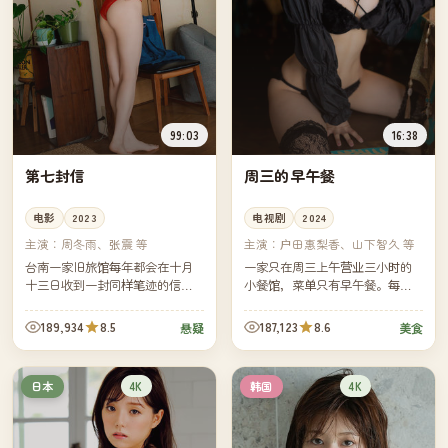
99:03
16:38
第七封信
周三的早午餐
电影
2023
电视剧
2024
主演：
周冬雨、张震 等
主演：
户田惠梨香、山下智久 等
台南一家旧旅馆每年都会在十月
一家只在周三上午营业三小时的
十三日收到一封同样笔迹的信。
小餐馆，菜单只有早午餐。每集
今年是第七年。旅馆继承人决定
一位客人，每位客人带着一段无
回信——但他并不知道收信人是
法对家人言说的心事，由一道菜
189,934
8.5
187,123
8.6
悬疑
美食
不是同一个人。
替他们说完。
4K
4K
日本
韩国