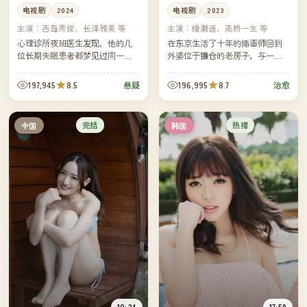
电视剧
2024
电视剧
2023
主演：
西岛秀俊、长泽雅美 等
主演：
绫濑遥、高桥一生 等
心理诊所夜班医生发现，他的几
在东京生活了十年的插画师回到
位长期失眠患者都梦见过同一个
外婆位于镰仓的老房子，与一只
房间——而那个房间正是他童年
总在屋顶上的橘猫和邻居家的双
时被遗忘的旧居。
胞胎兄妹，度过了一个不写一笔
197,945
8.5
196,995
8.7
悬疑
治愈
却画得最满的夏天。
完结
热播
中国
韩国
10:24
17:59