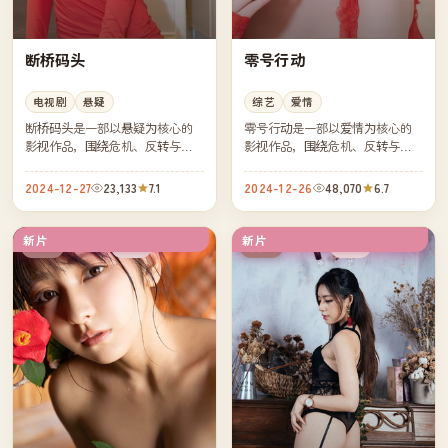
断桥码头
零号行动
电视剧
悬疑
综艺
爱情
断桥码头是一部以悬疑为核心的
零号行动是一部以爱情为核心的
影视作品，围绕危机、反转与人
影视作品，围绕危机、反转与人
物成长展开，整体节奏紧凑，值
物成长展开，整体节奏紧凑，值
得推荐观看。
得推荐观看。
2024-12-27
23,133
7.1
2024-12-26
48,070
6.7
新片
新片
完结
杜比
美国
英国