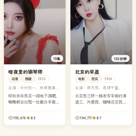
19集
126分钟
暗夜里的钢琴师
北京的早晨
动漫
悬疑
2023
电影
现实
2024
主演：
中村悠一、林原惠美、
主演：
周冬雨、易烊千玺、雷
平田广明、山寺宏一
佳音、王传君
昭和末年东京一间地下酒吧，
北京东三环一栋老写字楼的清
每晚都会出现一位戴白手套的
洁工、外卖员、咖啡店店员、
钢琴师。一位调查连环失踪案
互联网公司新人，他们在同一
的记者发现，每个消失的人最
个早晨擦肩而过。镜头跟着早
195,474
8.5
194,777
8.7
后听到的都是同一首曲子。
高峰一路向北，拼出今天北京
最真实的二十四小时。