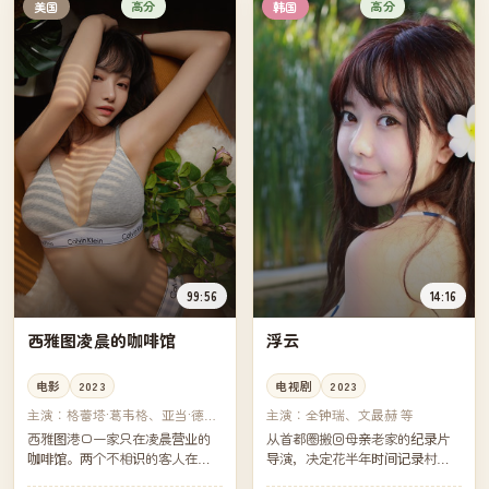
高分
高分
美国
韩国
99:56
14:16
西雅图凌晨的咖啡馆
浮云
电影
2023
电视剧
2023
主演：
格蕾塔·葛韦格、亚当·德赖
主演：
全钟瑞、文晸赫 等
弗 等
西雅图港口一家只在凌晨营业的
从首都圈搬回母亲老家的纪录片
咖啡馆。两个不相识的客人在咖
导演，决定花半年时间记录村里
啡机噪音里第一次开口——他们
最后六位老人的日常。镜头之