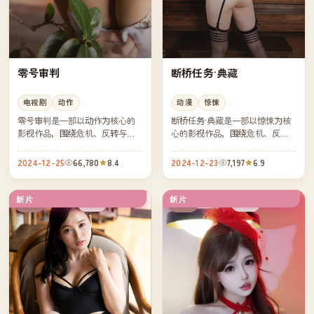
零号审判
断桥任务·典藏
电视剧
动作
动漫
惊悚
零号审判是一部以动作为核心的
断桥任务·典藏是一部以惊悚为核
影视作品，围绕危机、反转与人
心的影视作品，围绕危机、反转
物成长展开，整体节奏紧凑，值
与人物成长展开，整体节奏紧
得推荐观看。
凑，值得推荐观看。
2024-12-25
66,780
8.4
2024-12-23
7,197
6.9
新片
新片
杜比
杜比
中国
中国