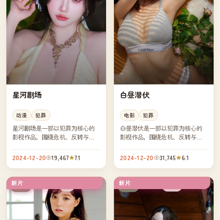
星河剧场
白昼潜伏
动漫
犯罪
电影
犯罪
星河剧场是一部以犯罪为核心的
白昼潜伏是一部以犯罪为核心的
影视作品，围绕危机、反转与人
影视作品，围绕危机、反转与人
物成长展开，整体节奏紧凑，值
物成长展开，整体节奏紧凑，值
得推荐观看。
得推荐观看。
2024-12-20
19,467
7.1
2024-12-20
31,745
6.1
新片
新片
4K
院线
英国
日本