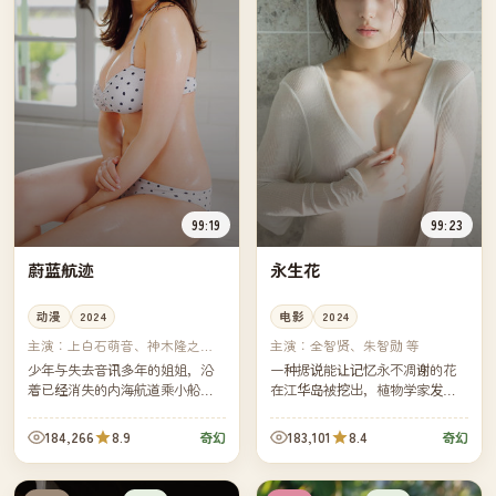
99:19
99:23
蔚蓝航迹
永生花
动漫
2024
电影
2024
主演：
上白石萌音、神木隆之介
主演：
全智贤、朱智勋 等
等
少年与失去音讯多年的姐姐，沿
一种据说能让记忆永不凋谢的花
着已经消失的内海航道乘小船一
在江华岛被挖出，植物学家发现
路向南。每经过一个被遗忘的港
它的香气会让人陷入自己最美的
口，他们就找回一段被海水掩埋
一段过去。她必须在迷恋与遗忘
184,266
8.9
183,101
8.4
奇幻
奇幻
的童年。
之间，做出科学家不该做的选
择。