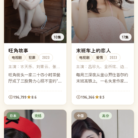
10集
17集
旺角故事
末班车上的恋人
电视剧
犯罪
2023
电视剧
爱情
2023
主演：
古天乐、刘青云、张家
主演：
吕珍九、金所炫、边佑
辉、林家栋
锡、蔡秀彬
旺角街头一家二十四小时茶餐
每周三深夜从釜山开往首尔的
厅成了三股势力心照不宣的"中
末班高铁上，一名失意作家与
立区"。然而一桩跨境案让所有
一名独自旅行的酒店实习生总
人不得不在同一晚摊开各自的
会坐在同一节车厢的固定座
196,799
8.6
196,366
8.5
牌。
位。他们用十趟车的时间，写
完了一本只属于他们两人的小
说。
完结
高分
日本
中国