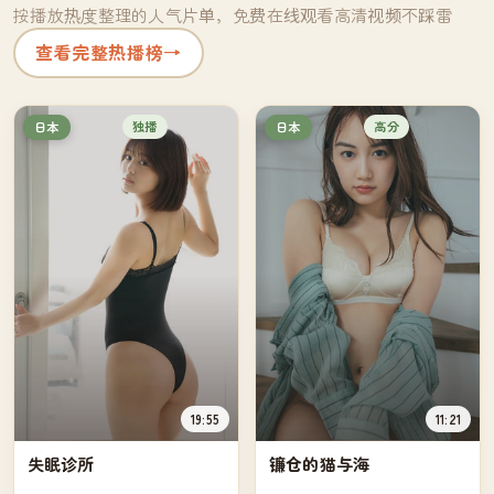
按播放热度整理的人气片单，免费在线观看高清视频不踩雷
查看完整热播榜
→
独播
高分
日本
日本
19:55
11:21
失眠诊所
镰仓的猫与海