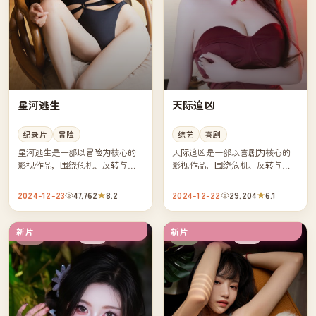
星河逃生
天际追凶
纪录片
冒险
综艺
喜剧
星河逃生是一部以冒险为核心的
天际追凶是一部以喜剧为核心的
影视作品，围绕危机、反转与人
影视作品，围绕危机、反转与人
物成长展开，整体节奏紧凑，值
物成长展开，整体节奏紧凑，值
得推荐观看。
得推荐观看。
2024-12-23
47,762
8.2
2024-12-22
29,204
6.1
新片
新片
高分
完结
美国
日本