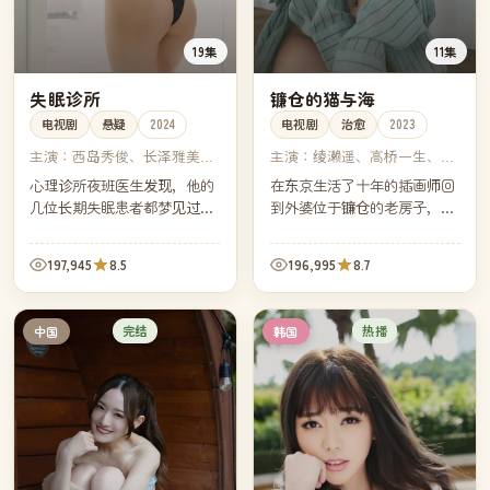
19集
11集
失眠诊所
镰仓的猫与海
电视剧
悬疑
2024
电视剧
治愈
2023
主演：
西岛秀俊、长泽雅美、
主演：
绫濑遥、高桥一生、松
加濑亮、山田凉介
山健一、仓科加奈
心理诊所夜班医生发现，他的
在东京生活了十年的插画师回
几位长期失眠患者都梦见过同
到外婆位于镰仓的老房子，与
一个房间——而那个房间正是
一只总在屋顶上的橘猫和邻居
他童年时被遗忘的旧居。
家的双胞胎兄妹，度过了一个
197,945
8.5
196,995
8.7
不写一笔却画得最满的夏天。
完结
热播
中国
韩国