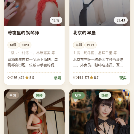
19:18
99:43
暗夜里的钢琴师
北京的早晨
动漫
2023
电影
2024
主演：
中村悠一、林原惠美 等
主演：
周冬雨、易烊千玺 等
昭和末年东京一间地下酒吧，每
北京东三环一栋老写字楼的清洁
晚都会出现一位戴白手套的钢琴
工、外卖员、咖啡店店员、互联
师。一位调查连环失踪案的记者
网公司新人，他们在同一个早晨
发现，每个消失的人最后听到的
擦肩而过。镜头跟着早高峰一路
195,474
8.5
194,777
8.7
悬疑
现实
都是同一首曲子。
向北，拼出今天北京最真实的二
十四...
热播
热播
中国
日本