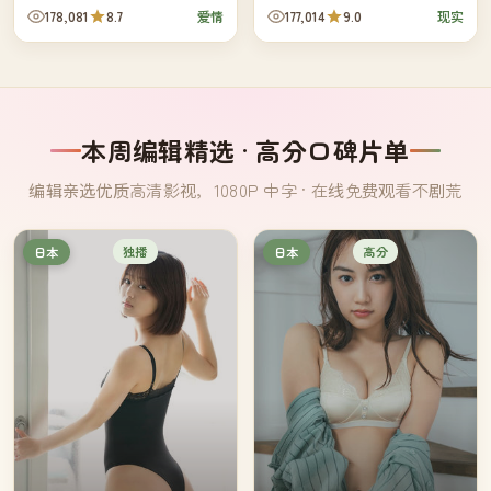
从此每周三凌晨都坐在同一张桌
外，她也开始正视自己与母亲三
178,081
8.7
177,014
9.0
爱情
现实
子，却始终没问对方的姓名。
十年来从未真正说出口的那场争
执。
本周编辑精选 · 高分口碑片单
编辑亲选优质高清影视，1080P 中字 · 在线免费观看不剧荒
独播
高分
日本
日本