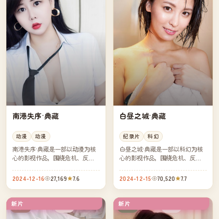
南港失序·典藏
白昼之城·典藏
动漫
动漫
纪录片
科幻
南港失序·典藏是一部以动漫为核
白昼之城·典藏是一部以科幻为核
心的影视作品，围绕危机、反转
心的影视作品，围绕危机、反转
与人物成长展开，整体节奏紧
与人物成长展开，整体节奏紧
凑，值得推荐观看。
凑，值得推荐观看。
2024-12-16
27,169
7.6
2024-12-15
70,520
7.7
新片
新片
完结
院线
英国
日本