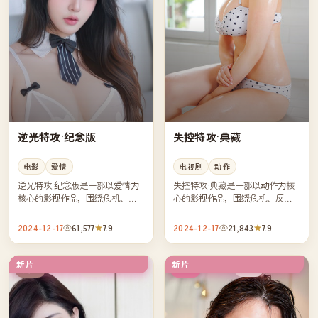
逆光特攻·纪念版
失控特攻·典藏
电影
爱情
电视剧
动作
逆光特攻·纪念版是一部以爱情为
失控特攻·典藏是一部以动作为核
核心的影视作品，围绕危机、反
心的影视作品，围绕危机、反转
转与人物成长展开，整体节奏紧
与人物成长展开，整体节奏紧
凑，值得推荐观看。
凑，值得推荐观看。
2024-12-17
61,577
7.9
2024-12-17
21,843
7.9
新片
新片
完结
院线
英国
韩国