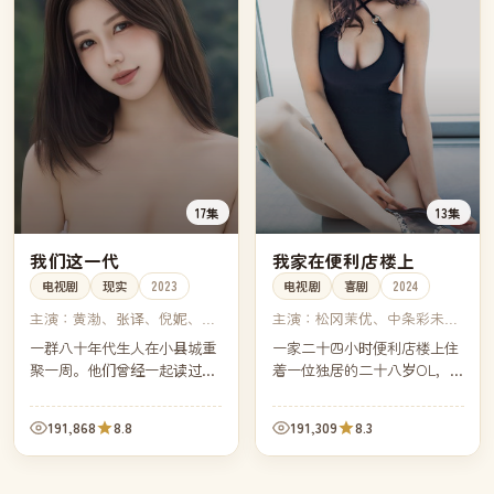
17集
13集
我们这一代
我家在便利店楼上
电视剧
现实
2023
电视剧
喜剧
2024
主演：
黄渤、张译、倪妮、蓝
主演：
松冈茉优、中条彩未、
盈莹
染谷将太、大野拓朗
一群八十年代生人在小县城重
一家二十四小时便利店楼上住
聚一周。他们曾经一起读过同
着一位独居的二十八岁OL，她
一所中学，如今分布在北京、
的生活节奏被楼下的关东煮和
上海、广州、汕头与县城本地
深夜补货车彻底打乱——也被
191,868
8.8
191,309
8.3
——但他们的烦恼竟然惊人地
楼下的店长意外重新点亮。
相似。