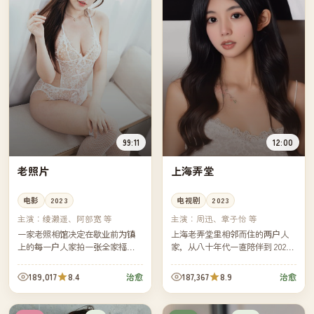
99:11
12:00
老照片
上海弄堂
电影
2023
电视剧
2023
主演：
绫濑遥、阿部宽 等
主演：
周迅、章子怡 等
一家老照相馆决定在歇业前为镇
上海老弄堂里相邻而住的两户人
上的每一户人家拍一张全家福。
家，从八十年代一直陪伴到 2020
镜头慢慢转过那个安静的小镇，
年代。剧集分为四段，每段相隔
也转过这家照相馆四十年的兴
十年——同一只老门牌，看着两
189,017
8.4
187,367
8.9
治愈
治愈
衰。
家人各自的离散与重逢。