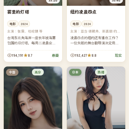
雾里的灯塔
纽约凌晨四点
电影
2024
电影
2024
主演：
张震、桂纶镁 等
主演：
亚当·德赖弗、斯嘉丽·约翰
逊 等
台湾东北角海岸一座长年被海雾
凌晨四点的纽约还有谁在工作？
包围的旧灯塔，每周二凌晨会出
一位失眠的舞台剧导演决定用一
现一束多余的光。气象站新来的
个月时间拍下答案。镜头跟着他
研究员决定独自守一周，看那束
穿过出租车、早班面包房、空旷
194,191
8.7
192,427
8.8
悬疑
现实
光从哪里来。
的地铁——也跟着他走回自己空
空的...
高分
热播
中国
日本