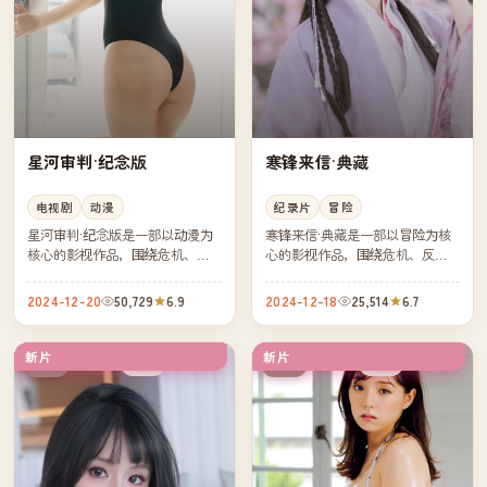
星河审判·纪念版
寒锋来信·典藏
电视剧
动漫
纪录片
冒险
星河审判·纪念版是一部以动漫为
寒锋来信·典藏是一部以冒险为核
核心的影视作品，围绕危机、反
心的影视作品，围绕危机、反转
转与人物成长展开，整体节奏紧
与人物成长展开，整体节奏紧
凑，值得推荐观看。
凑，值得推荐观看。
2024-12-20
50,729
6.9
2024-12-18
25,514
6.7
新片
新片
高分
高分
中国
英国