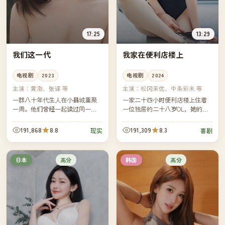
17:25
13:29
我们这一代
我家在便利店楼上
电视剧
2023
电视剧
2024
主演：
黄渤、张译 等
主演：
松冈茉优、中条彩未 等
一群八十年代生人在小县城重聚
一家二十四小时便利店楼上住着
一周。他们曾经一起读过同一所
一位独居的二十八岁OL，她的生
中学，如今分布在北京、上海、
活节奏被楼下的关东煮和深夜补
广州、汕头与县城本地——但他
货车彻底打乱——也被楼下的店
191,868
8.8
191,309
8.3
现实
喜剧
们的烦恼竟然惊人地相似。
长意外重新点亮。
高分
高分
日本
韩国