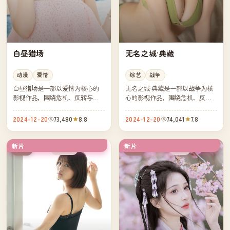
白昼猎场
无名之城·典藏
动漫
爱情
综艺
战争
白昼猎场是一部以爱情为核心的
无名之城·典藏是一部以战争为核
影视作品，围绕危机、反转与人
心的影视作品，围绕危机、反转
物成长展开，整体节奏紧凑，值
与人物成长展开，整体节奏紧
得推荐观看。
凑，值得推荐观看。
2024-12-20
73,480
8.8
2024-12-20
74,041
7.8
新片
新片
连载中
杜比
英国
美国