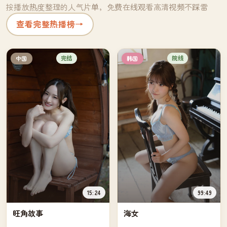
按播放热度整理的人气片单，免费在线观看高清视频不踩雷
查看完整热播榜
→
完结
院线
中国
韩国
15:24
99:49
旺角故事
海女