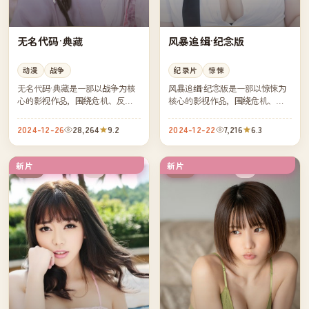
无名代码·典藏
风暴追缉·纪念版
动漫
战争
纪录片
惊悚
无名代码·典藏是一部以战争为核
风暴追缉·纪念版是一部以惊悚为
心的影视作品，围绕危机、反转
核心的影视作品，围绕危机、反
与人物成长展开，整体节奏紧
转与人物成长展开，整体节奏紧
凑，值得推荐观看。
凑，值得推荐观看。
2024-12-26
28,264
9.2
2024-12-22
7,216
6.3
新片
新片
4K
4K
中国
美国