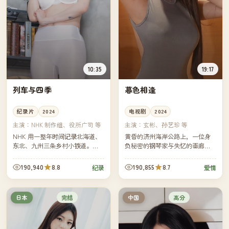
10:35
19:17
列车与四季
暮色相逢
纪录片
2024
电视剧
2024
主演：
NHK 制作组、役所广司 等
主演：
玄彬、孙艺珍 等
NHK 用一整年时间记录北海道、
黄昏的济州海岸公路上，一位身
东北、九州三条乡村小铁道。摄
负秘密的钢琴家与失忆的画廊策
制组跟着列车走过樱花、梅雨、
展人偶然相遇，他们用残缺的记
红叶与雪，记录铁道员、便当
忆拼凑出一段早已被各自遗忘的
190,940
8.8
190,855
8.7
纪录
爱情
店、车站旁老人的日常。
承诺。慢节奏、画面唯美，雨夜
与海...
完结
高分
日本
中国