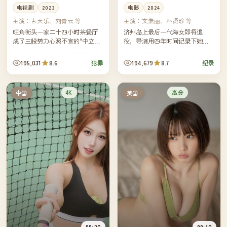
电视剧
2023
电影
2024
主演：
古天乐、刘青云 等
主演：
文素丽、朴贤珍 等
旺角街头一家二十四小时茶餐厅
济州岛上最后一代海女即将退
成了三股势力心照不宣的"中立
役，导演用四年时间记录下她们
区"。然而一桩跨境案让所有人不
在零下海水中下潜的最后几次工
得不在同一晚摊开各自的牌。
作。海平面之下安静得只剩心
195,031
8.6
194,679
8.7
犯罪
纪录
跳，海平面之上她们彼此扶着，
缓慢走回...
4K
高分
中国
美国
99:20
99:40