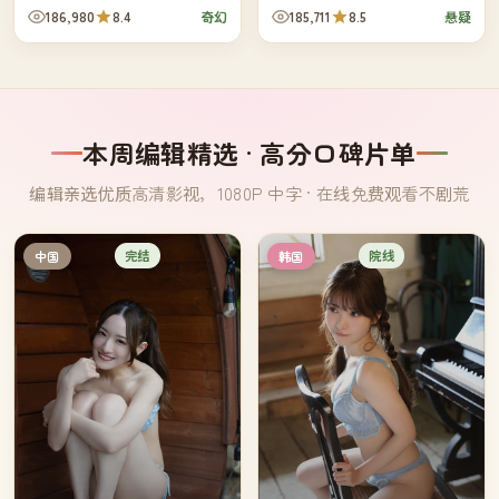
一段过去。她必须在迷恋与遗忘
发现，每个消失的人最后听到的
186,980
8.4
185,711
8.5
奇幻
悬疑
之间，做出科学家不该做的选
都是同一首曲子。
择。
本周编辑精选 · 高分口碑片单
编辑亲选优质高清影视，1080P 中字 · 在线免费观看不剧荒
完结
院线
中国
韩国