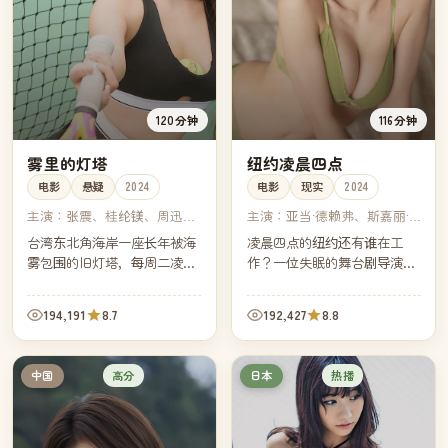
120分钟
116分钟
雾里的灯塔
纽约凌晨四点
电影
悬疑
2024
电影
现实
2024
主演：
张震、桂纶镁、周迅、
主演：
亚当·德赖弗、斯嘉丽·
戴立忍
约翰逊、劳拉·邓恩、雷·利奥
台湾东北角海岸一座长年被海
凌晨四点的纽约还有谁在工
塔
雾包围的旧灯塔，每周二凌晨
作？一位失眠的舞台剧导演决
会出现一束多余的光。气象站
定用一个月时间拍下答案。镜
新来的研究员决定独自守一
头跟着他穿过出租车、早班面
194,191
8.7
192,427
8.8
周，看那束光从哪里来。
包房、空旷的地铁——也跟着
他走回自己空空的家。
高分
热播
中国
日本