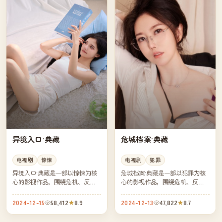
异境入口·典藏
危城档案·典藏
电视剧
惊悚
电视剧
犯罪
异境入口·典藏是一部以惊悚为核
危城档案·典藏是一部以犯罪为核
心的影视作品，围绕危机、反转
心的影视作品，围绕危机、反转
与人物成长展开，整体节奏紧
与人物成长展开，整体节奏紧
凑，值得推荐观看。
凑，值得推荐观看。
2024-12-15
58,412
8.9
2024-12-13
47,822
8.7