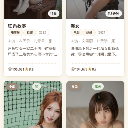
15集
112分钟
旺角故事
海女
电视剧
犯罪
2023
电影
纪录
2024
主演：
古天乐、刘青云、张家
主演：
文素丽、朴贤珍、廉惠
辉、林家栋
兰、罗文姬
旺角街头一家二十四小时茶餐
济州岛上最后一代海女即将退
厅成了三股势力心照不宣的"中
役，导演用四年时间记录下她
立区"。然而一桩跨境案让所有
们在零下海水中下潜的最后几
人不得不在同一晚摊开各自的
次工作。海平面之下安静得只
195,031
8.6
194,679
8.7
牌。
剩心跳，海平面之上她们彼此
扶着，缓慢走回小屋。
4K
高分
中国
美国