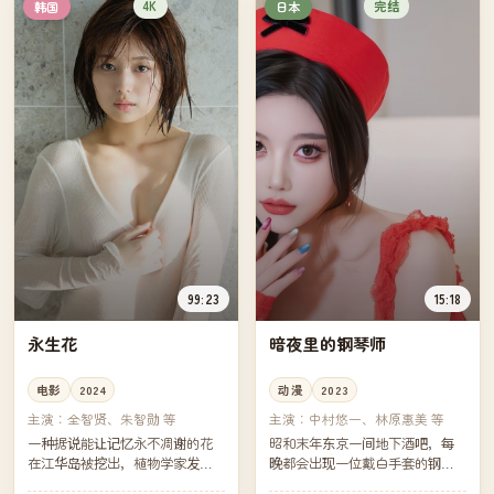
4K
完结
韩国
日本
99:23
15:18
永生花
暗夜里的钢琴师
电影
2024
动漫
2023
主演：
全智贤、朱智勋 等
主演：
中村悠一、林原惠美 等
一种据说能让记忆永不凋谢的花
昭和末年东京一间地下酒吧，每
在江华岛被挖出，植物学家发现
晚都会出现一位戴白手套的钢琴
它的香气会让人陷入自己最美的
师。一位调查连环失踪案的记者