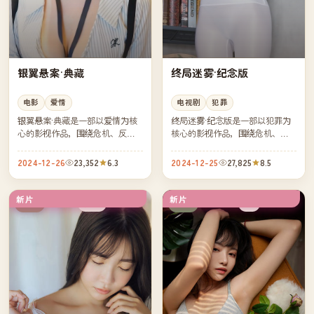
银翼悬案·典藏
终局迷雾·纪念版
电影
爱情
电视剧
犯罪
银翼悬案·典藏是一部以爱情为核
终局迷雾·纪念版是一部以犯罪为
心的影视作品，围绕危机、反转
核心的影视作品，围绕危机、反
与人物成长展开，整体节奏紧
转与人物成长展开，整体节奏紧
凑，值得推荐观看。
凑，值得推荐观看。
2024-12-26
23,352
6.3
2024-12-25
27,825
8.5
新片
新片
院线
4K
美国
日本