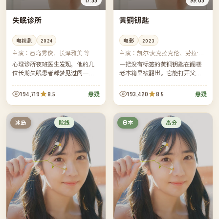
失眠诊所
黄铜钥匙
电视剧
2024
电影
2023
主演：
西岛秀俊、长泽雅美 等
主演：
凯尔·麦克拉克伦、劳拉·邓
恩 等
心理诊所夜班医生发现，他的几
一把没有标签的黄铜钥匙在阁楼
位长期失眠患者都梦见过同一个
老木箱里被翻出。它能打开父亲
房间——而那个房间正是他童年
生前留下的所有抽屉，但其中一
时被遗忘的旧居。
只抽屉里装着家族三代人都不愿
194,719
8.5
193,420
8.5
悬疑
悬疑
提起的旧事。
院线
高分
冰岛
日本