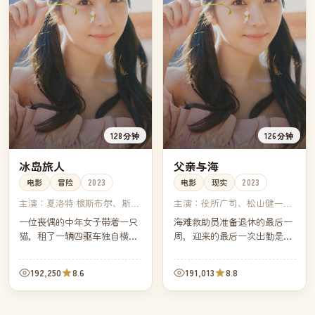
128分钟
126分钟
冰岛旅人
父亲与海
电影
冒险
2023
电影
现实
2023
主演：
夏洛特·根斯布尔、斯特
主演：
役所广司、松山健一、
兰·斯卡斯加德、玛蒂尔达·詹
上户彩、桥本爱
一位丧偶的中年女子带着一只
海难救助员准备退休的最后一
宁斯、尼可拉斯·凯奇
猫，租了一辆四驱车独自横穿
周，迎来的最后一次出勤是去
冰岛环岛公路。每一处温泉、
寻找一名失联了三天的独自出
每一座教堂、每一阵风都让她
海的中年男子——那个男子是
192,250
8.6
191,013
8.8
离自己更近了一步。
他三十年没说过话的父亲。