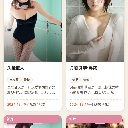
失控证人
月面引擎·典藏
电视剧
爱情
综艺
惊悚
失控证人是一部以爱情为核心的
月面引擎·典藏是一部以惊悚为核
影视作品，围绕危机、反转与人
心的影视作品，围绕危机、反转
物成长展开，整体节奏紧凑，值
与人物成长展开，整体节奏紧
得推荐观看。
凑，值得推荐观看。
2024-12-19
77,377
7.3
2024-12-17
67,693
8.7
新片
新片
完结
高分
中国
美国