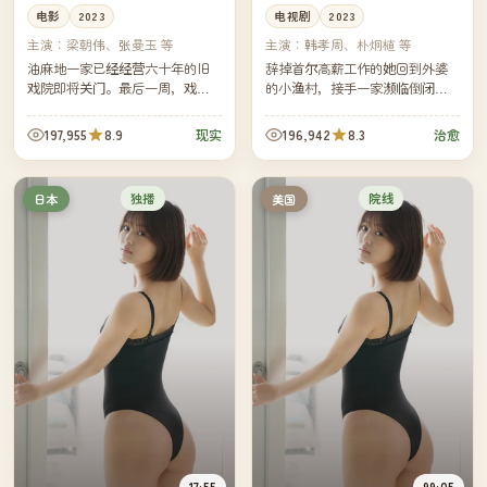
电影
2023
电视剧
2023
主演：
梁朝伟、张曼玉 等
主演：
韩孝周、朴炯植 等
油麻地一家已经经营六十年的旧
辞掉首尔高薪工作的她回到外婆
戏院即将关门。最后一周，戏院
的小渔村，接手一家濒临倒闭的
免费放映六部老电影。来看片
旧书店。在连绵不断的雨季里，
的，竟然是六个早就不会再见的
她整理外婆留下的手记，慢慢明
197,955
8.9
196,942
8.3
现实
治愈
人。
白：人生最贵的不是奔跑，而是
停下...
独播
院线
日本
美国
17:55
99:05