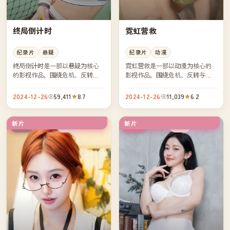
终局倒计时
霓虹营救
纪录片
悬疑
纪录片
动漫
终局倒计时是一部以悬疑为核心
霓虹营救是一部以动漫为核心的
的影视作品，围绕危机、反转与
影视作品，围绕危机、反转与人
人物成长展开，整体节奏紧凑，
物成长展开，整体节奏紧凑，值
值得推荐观看。
得推荐观看。
2024-12-26
59,411
8.7
2024-12-26
11,039
6.2
新片
新片
热播
杜比
英国
韩国