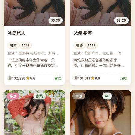
99:30
99:20
冰岛旅人
父亲与海
电影
2023
电影
2023
主演：
夏洛特·根斯布尔、斯特兰·
主演：
役所广司、松山健一 等
斯卡斯加德 等
一位丧偶的中年女子带着一只
海难救助员准备退休的最后一
猫，租了一辆四驱车独自横穿冰
周，迎来的最后一次出勤是去寻
岛环岛公路。每一处温泉、每一
找一名失联了三天的独自出海的
座教堂、每一阵风都让她离自己
中年男子——那个男子是他三十
192,250
8.6
191,013
8.8
冒险
现实
更近了一步。
年没说过话的父亲。
院线
4K
韩国
中国