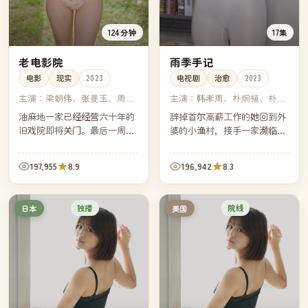
124分钟
17集
老电影院
雨季手记
电影
现实
2023
电视剧
治愈
2023
主演：
梁朝伟、张曼玉、周慧
主演：
韩孝周、朴炯植、朴正
敏、林青霞
民、千禹熙
油麻地一家已经经营六十年的
辞掉首尔高薪工作的她回到外
旧戏院即将关门。最后一周，
婆的小渔村，接手一家濒临倒
戏院免费放映六部老电影。来
闭的旧书店。在连绵不断的雨
看片的，竟然是六个早就不会
季里，她整理外婆留下的手
197,955
8.9
196,942
8.3
再见的人。
记，慢慢明白：人生最贵的不
是奔跑，而是停下来听雨。
独播
院线
日本
美国