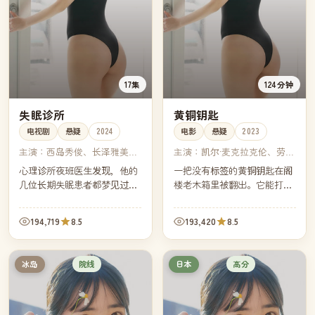
17集
124分钟
失眠诊所
黄铜钥匙
电视剧
悬疑
2024
电影
悬疑
2023
主演：
西岛秀俊、长泽雅美、
主演：
凯尔·麦克拉克伦、劳拉
加濑亮、山田凉介
·邓恩、娜奥米·沃茨、帕特里
心理诊所夜班医生发现，他的
一把没有标签的黄铜钥匙在阁
夏·阿奎特
几位长期失眠患者都梦见过同
楼老木箱里被翻出。它能打开
一个房间——而那个房间正是
父亲生前留下的所有抽屉，但
他童年时被遗忘的旧居。
其中一只抽屉里装着家族三代
194,719
8.5
193,420
8.5
人都不愿提起的旧事。
院线
高分
冰岛
日本