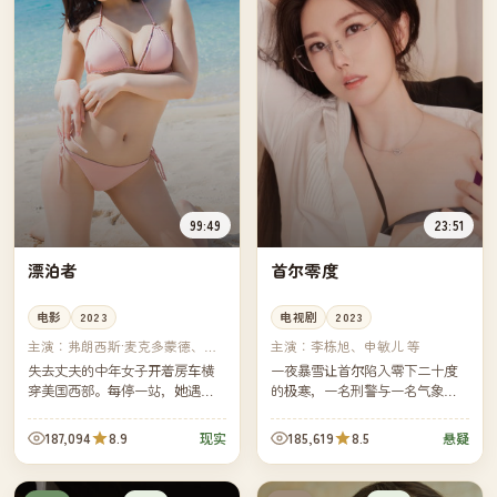
99:49
23:51
漂泊者
首尔零度
电影
2023
电视剧
2023
主演：
弗朗西斯·麦克多蒙德、大
主演：
李栋旭、申敏儿 等
卫·斯特雷瑟恩 等
失去丈夫的中年女子开着房车横
一夜暴雪让首尔陷入零下二十度
穿美国西部。每停一站，她遇见
的极寒，一名刑警与一名气象学
一群同样在路上的同龄人，他们
家被困在被切断信号的市政厅地
彼此并不依靠，只在临走前互相
下层，他们必须在天亮前找出一
187,094
8.9
185,619
8.5
现实
悬疑
轻轻挥手。
具早已不该出现的尸体的真相。