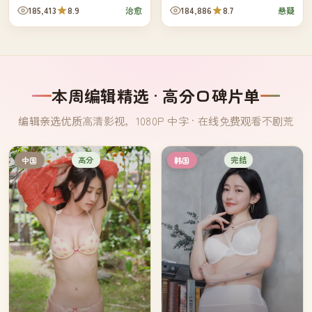
偶遇，都比他自己的小说更难
批早已各自退休的旧同袍——他
185,413
8.9
184,886
8.7
治愈
悬疑
写。
们三十年前一起办过一桩从未结
案的旧...
本周编辑精选 · 高分口碑片单
编辑亲选优质高清影视，1080P 中字 · 在线免费观看不剧荒
高分
完结
中国
韩国