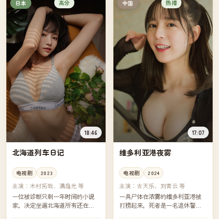
高分
热播
日本
中国
18:46
17:07
北海道列车日记
维多利亚港夜雾
电视剧
2023
电视剧
2024
主演：
木村拓哉、满岛光 等
主演：
古天乐、刘青云 等
一位被诊断只剩一年时间的小说
一具尸体在浓雾的维多利亚港被
家，决定坐遍北海道所有还在运
打捞起来，死者是一名退休警
行的支线铁路。每一段铁路上的
员。他生前最后联系的，是同一