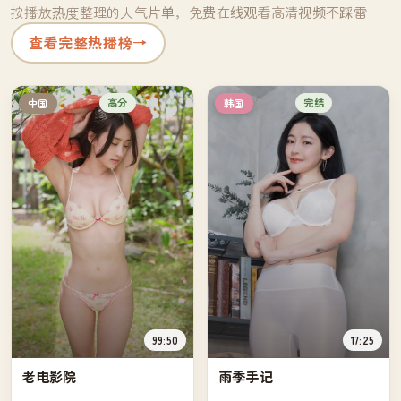
按播放热度整理的人气片单，免费在线观看高清视频不踩雷
查看完整热播榜
→
高分
完结
中国
韩国
99:50
17:25
老电影院
雨季手记