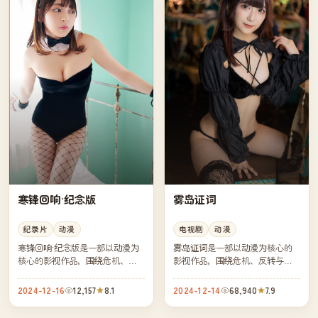
寒锋回响·纪念版
雾岛证词
纪录片
动漫
电视剧
动漫
寒锋回响·纪念版是一部以动漫为
雾岛证词是一部以动漫为核心的
核心的影视作品，围绕危机、反
影视作品，围绕危机、反转与人
转与人物成长展开，整体节奏紧
物成长展开，整体节奏紧凑，值
凑，值得推荐观看。
得推荐观看。
2024-12-16
12,157
8.1
2024-12-14
68,940
7.9