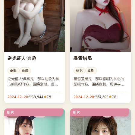
逆光证人·典藏
暴雪猎局
电影
动漫
综艺
喜剧
逆光证人·典藏是一部以动漫为核
暴雪猎局是一部以喜剧为核心的
心的影视作品，围绕危机、反转
影视作品，围绕危机、反转与人
与人物成长展开，整体节奏紧
物成长展开，整体节奏紧凑，值
凑，值得推荐观看。
得推荐观看。
2024-12-20
68,944
7.9
2024-12-20
57,268
7.8
新片
新片
热播
4K
英国
英国