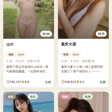
99:40
99:15
山火
重庆大厦
电影
2024
电影
2024
主演：
河正宇、薛景求 等
主演：
古天乐、张家辉 等
春季干旱让东海岸的山林在一周
重庆大厦十六楼一间小客房同时
内被烧成废墟。一位森林消防
住着三个素不相识的人——一名
员、一名乡村教师、一队前来支
印度商人、一名跨境警察、一名
援的城市义工，在烟雾里完成了
跑路的会计。三十六小时之内，
190,247
8.8
188,824
8.6
灾难
犯罪
一场必须互相托付生命的接力。
他们必须一起决定怎么走出这栋
大厦...
高分
独播
美国
韩国